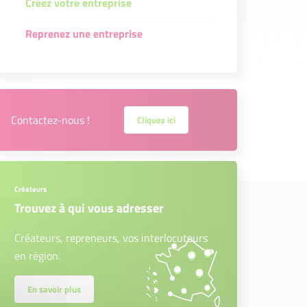
Créez votre entreprise
Reprenez une entreprise
Contactez-nous !
Cliquez ici
Créateurs
Trouvez à qui vous adresser
Créateurs, repreneurs, vos interlocuteurs
en région.
En savoir plus