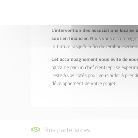
Différé :
de 3 à 6 mois maximum
3.
Un accompagnement
dans la duré
L’intervention des associations locales 
soutien financier.
Nous vous accompagnon
Initiative jusqu'à la fin du remboursement
Cet accompagnement vous évite de vous
parrainé par un chef d'entreprise expéri
reste à vos côtés pour vous aider à prend
développement de votre projet.
Nos partenaires