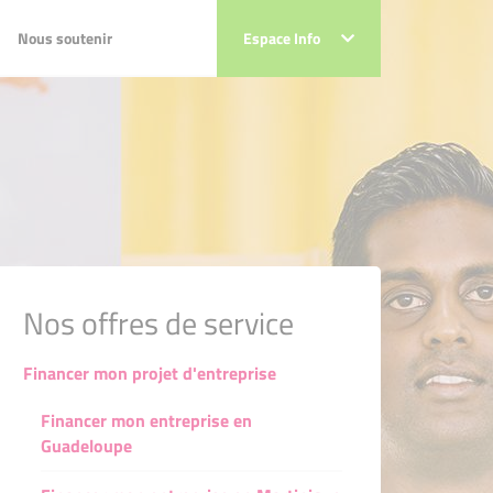
Nous soutenir
Nous soutenir
Espace Info
Espace Info
pe
upe
e
ue
in
tin
Nos offres de service
n
Financer mon projet d'entreprise
Calédonie
e-Calédonie
Financer mon entreprise en
-Française
e-Française
Guadeloupe
futuna
-futuna