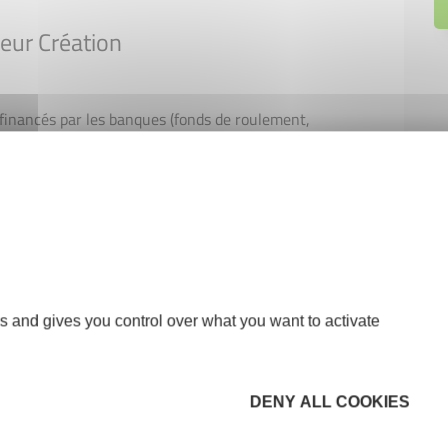
neur Création
financés par les banques (fonds de roulement,
res pour l'aboutissement du projet.
e en sécurisant les risques liés à votre projet.
t d'Honneur Création
êts
s and gives you control over what you want to activate
DENY ALL COOKIES
s à 60 mois