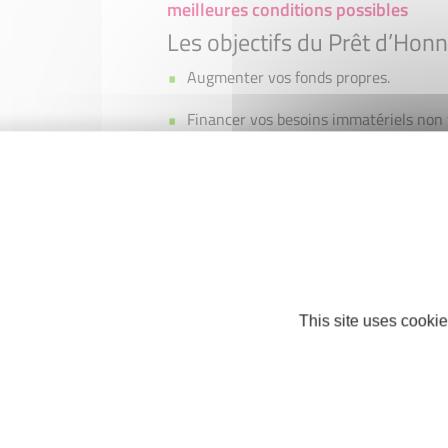
meilleures conditions possibles
Les objectifs du Prêt d’Hon
Augmenter vos fonds propres.
Financer vos besoins immatériels non 
etc.).
Financer vos investissements nécessai
Améliorer votre accès au crédit bancair
Les caractéristiques du Prê
Type de prêt :
Personnel et sans intér
This site uses cookie
Taux :
0%
Montant :
jusqu’à 25 000 €
Durée de remboursement :
de 12 moi