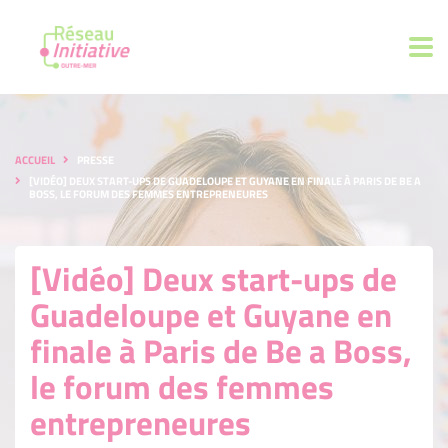
ACCUEIL
PRESSE
[VIDÉO] DEUX START-UPS DE GUADELOUPE ET GUYANE EN FINALE À PARIS DE BE A
BOSS, LE FORUM DES FEMMES ENTREPRENEURES
[Vidéo] Deux start-ups de
Guadeloupe et Guyane en
finale à Paris de Be a Boss,
le forum des femmes
entrepreneures