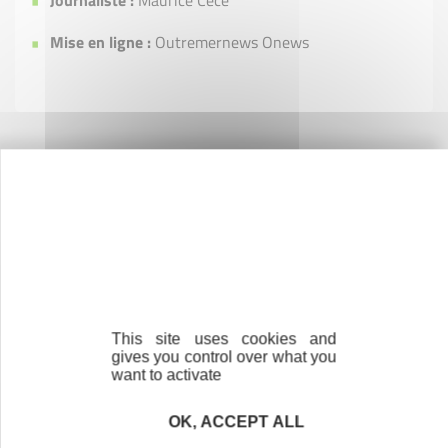
Journaliste :
Maurice Cécé
Mise en ligne :
Outremernews Onews
Contactez-nous !
Cliquez ici
Créateurs
Trouvez à qui vous adresser
This site uses cookies and
gives you control over what you
Créateurs, repreneurs, vos interlocuteurs en
want to activate
région.
OK, ACCEPT ALL